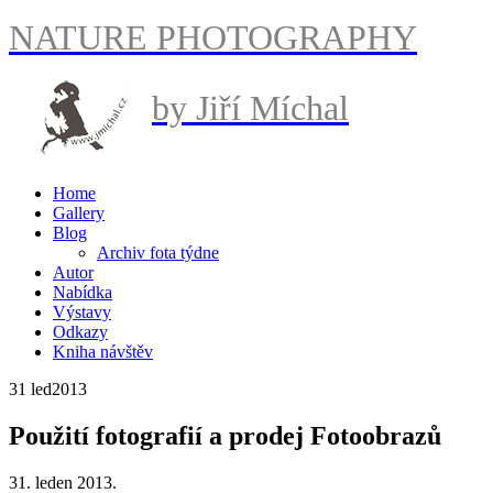
NATURE PHOTOGRAPHY
by Jiří Míchal
Home
Gallery
Blog
Archiv fota týdne
Autor
Nabídka
Výstavy
Odkazy
Kniha návštěv
31 led
2013
Použití fotografií a prodej Fotoobrazů
31. leden 2013.