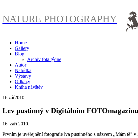
NATURE PHOTOGRAPHY
Home
Gallery
Blog
Archiv fota týdne
Autor
Nabídka
Výstavy
Odkazy
Kniha návštěv
16 zář
2010
Lev pustinný v Digitálním FOTOmagazínu 
16. září 2010.
Prvním je uvěřejnění fotografie lva pustinného s názvem ,,Mám tě" v 