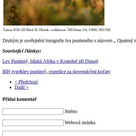
Canon EOS-1D Mark II; Ohnisk. vzdálenost: 300.0mm; f/4; 1/800; ISO:500
Druhým je uveřejnění fotografie lva pustinného s názvem ,, Opatrný n
Související článkyy:
Lev Pustinný, blízká Afrika v Kostolné při Dunaji
Bílý tygr&lev pustinný, expedice za slovenskými koťaty
< Předchozí
Další >
Přidat komentář
Jméno
Webová stránka