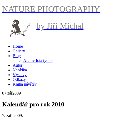
NATURE PHOTOGRAPHY
by Jiří Míchal
Home
Gallery
Blog
Archiv fota týdne
Autor
Nabídka
Výstavy
Odkazy
Kniha návštěv
07 zář
2009
Kalendář pro rok 2010
7. září 2009.