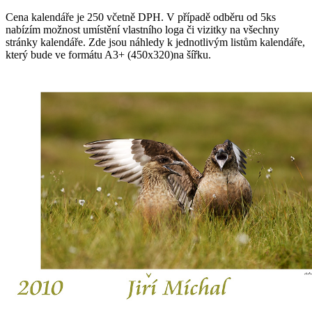
Cena kalendáře je 250 včetně DPH. V případě odběru od 5ks
nabízím možnost umístění vlastního loga či vizitky na všechny
stránky kalendáře. Zde jsou náhledy k jednotlivým listům kalendáře,
který bude ve formátu A3+ (450x320)na šířku.