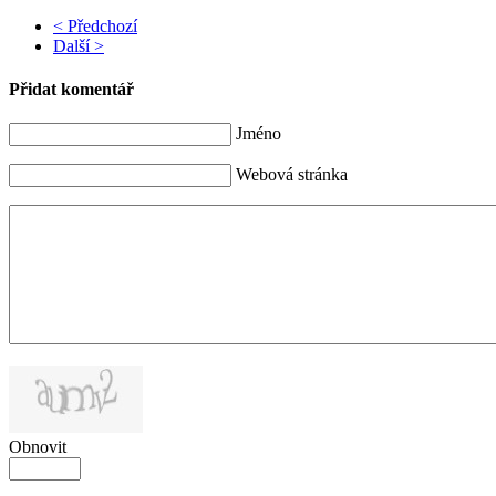
< Předchozí
Další >
Přidat komentář
Jméno
Webová stránka
Obnovit