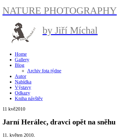
NATURE PHOTOGRAPHY
by Jiří Míchal
Home
Gallery
Blog
Archiv fota týdne
Autor
Nabídka
Výstavy
Odkazy
Kniha návštěv
11 kvě
2010
Jarní Herálec, dravci opět na sněhu
11. květen 2010.