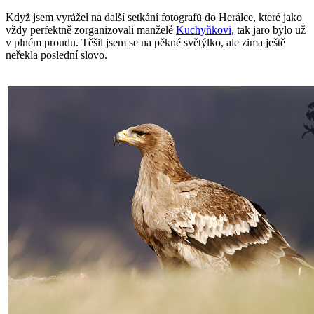
Když jsem vyrážel na další setkání fotografů do Herálce, které jako
vždy perfektně zorganizovali manželé
Kuchyňkovi,
tak jaro bylo už
v plném proudu. Těšil jsem se na pěkné světýlko, ale zima ještě
neřekla poslední slovo.