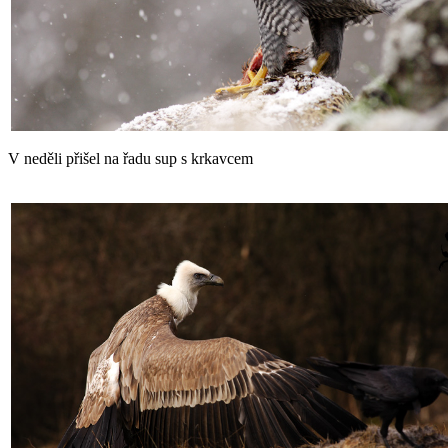
V neděli přišel na řadu sup s krkavcem