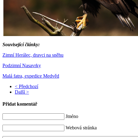
Související články:
Zimní Herálec, dravci na sněhu
Podzimní Nasavrky
Malá fatra, expedice Medvěd
< Předchozí
Další >
Přidat komentář
Jméno
Webová stránka