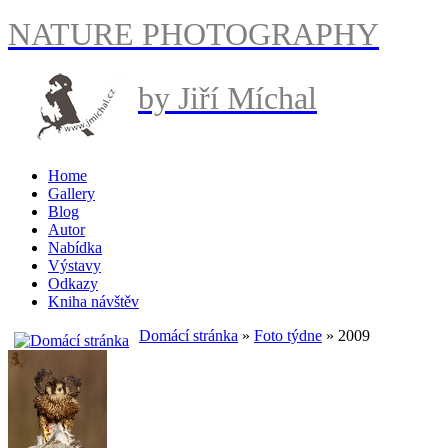
NATURE PHOTOGRAPHY
by Jiří Míchal
Home
Gallery
Blog
Autor
Nabídka
Výstavy
Odkazy
Kniha návštěv
Domácí stránka
»
Foto týdne
» 2009