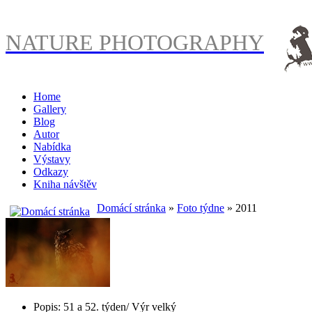
NATURE PHOTOGRAPHY
Home
Gallery
Blog
Autor
Nabídka
Výstavy
Odkazy
Kniha návštěv
Domácí stránka
»
Foto týdne
» 2011
Popis: 51 a 52. týden/ Výr velký