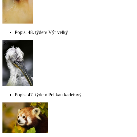
Popis: 48. týden/ Výr velký
Popis: 47. týden/ Pelikán kadeřavý