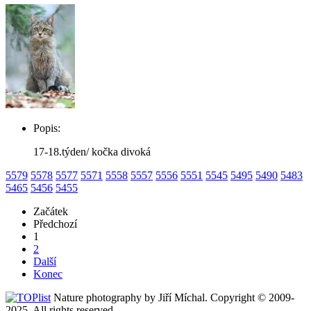
Popis:
17-18.týden/ kočka divoká
5579
5578
5577
5571
5558
5557
5556
5551
5545
5495
5490
5483
5465
5456
5455
Začátek
Předchozí
1
2
Další
Konec
Nature photography by Jiří Míchal. Copyright © 2009-
2025. All rights reserved