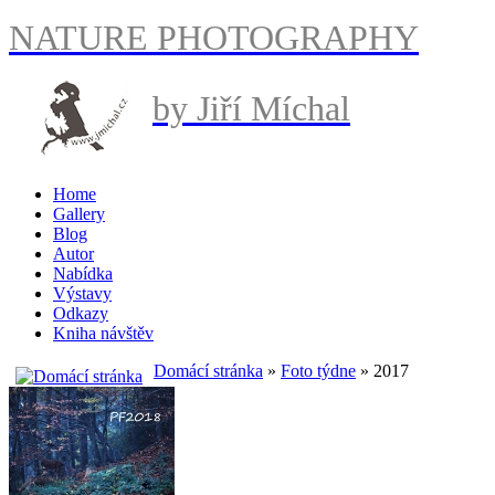
NATURE PHOTOGRAPHY
by Jiří Míchal
Home
Gallery
Blog
Autor
Nabídka
Výstavy
Odkazy
Kniha návštěv
Domácí stránka
»
Foto týdne
» 2017