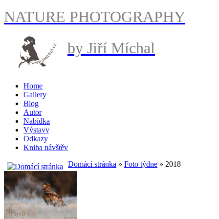
NATURE PHOTOGRAPHY
by Jiří Míchal
Home
Gallery
Blog
Autor
Nabídka
Výstavy
Odkazy
Kniha návštěv
Domácí stránka
»
Foto týdne
» 2018