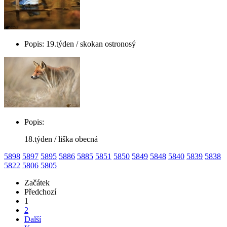
Popis: 19.týden / skokan ostronosý
Popis:
18.týden / liška obecná
5898
5897
5895
5886
5885
5851
5850
5849
5848
5840
5839
5838
5822
5806
5805
Začátek
Předchozí
1
2
Další