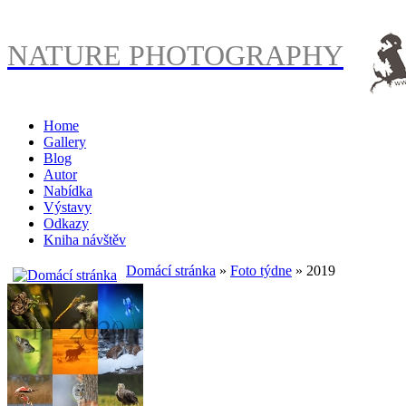
NATURE PHOTOGRAPHY
Home
Gallery
Blog
Autor
Nabídka
Výstavy
Odkazy
Kniha návštěv
Domácí stránka
»
Foto týdne
» 2019