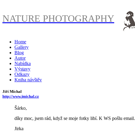
NATURE PHOTOGRAPHY
Home
Gallery
Blog
Autor
Nabídka
Výstavy
Odkazy
Kniha návštěv
Jiří Míchal
http://www.jmichal.cz
Šárko,
díky moc, jsem rád, když se moje fotky libí. K WS pošlu email.
Jirka