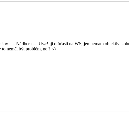
slov ..... Nádhera .... Uvažuji o účasti na WS, jen nemám objektiv s o
y to neměl být problém, ne ? :-)