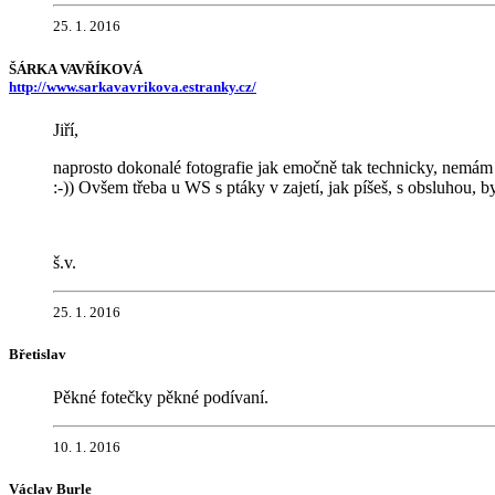
25. 1. 2016
ŠÁRKA VAVŘÍKOVÁ
http://www.sarkavavrikova.estranky.cz/
Jiří,
naprosto dokonalé fotografie jak emočně tak technicky, nemám 
:-)) Ovšem třeba u WS s ptáky v zajetí, jak píšeš, s obsluhou, b
š.v.
25. 1. 2016
Břetislav
Pěkné fotečky pěkné podívaní.
10. 1. 2016
Václav Burle