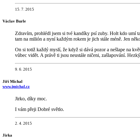
15. 7. 2015
Václav Burle
Zdravím, prohlédl jsem si tvé kandíky psí zuby. Holt kdo umí ta
tam na milión a nyní každým rokem je jich stále méně. Jen něko
On si totiž každý myslí, že když si dává pozor a nešlape na květy
vůbec vidět. A právě ti jsou neustále ničeni, zašlapování. Hez
9. 6. 2015
Jiří Míchal
www.jmichal.cz
Jirko, díky moc.
I vám přeji Dobré světlo.
2. 4. 2015
Jirka