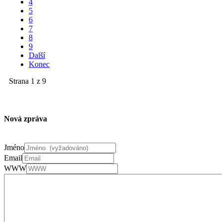
4
5
6
7
8
9
Další
Konec
Strana 1 z 9
Nová zpráva
Jméno
Email
WWW