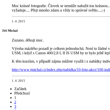
Moc krásné fotografie. Človek se nemůže nabažit tou krásnou....
vyžaduje.... Přeji mnoho zdaru a vždy to správné světlo....;-)
1. 4. 2015
Jiří Míchal
Zuzano, děkuji moc.
Výroba mázlého pozadí je celkem jednoduchá. Není to žádné vý
USM, i když s Canon 400/2,8 L II IS USM by to bylo ještě lepš
K těm kurzům, v případě zájmu můžete využít i z nabídky indiv
http://www.jmichal.cz/index.php/nabidka/10-foto-akce/100-indi
1. 4. 2015
Začátek
Předchozí
1
2
3