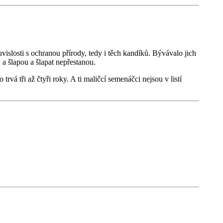
vislosti s ochranou přírody, tedy i těch kandíků. Bývávalo jich
 a šlapou a šlapat nepřestanou.
rvá tři až čtyři roky. A ti maličcí semenáčci nejsou v listí