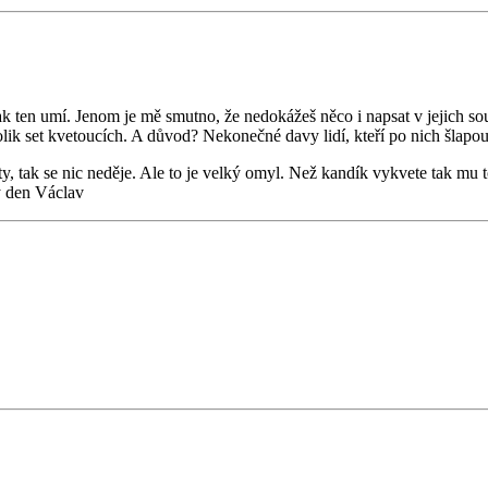
k ten umí. Jenom je mě smutno, že nedokážeš něco i napsat v jejich sou
lik set kvetoucích. A důvod? Nekonečné davy lidí, kteří po nich šlapou
, tak se nic neděje. Ale to je velký omyl. Než kandík vykvete tak mu to t
ký den Václav