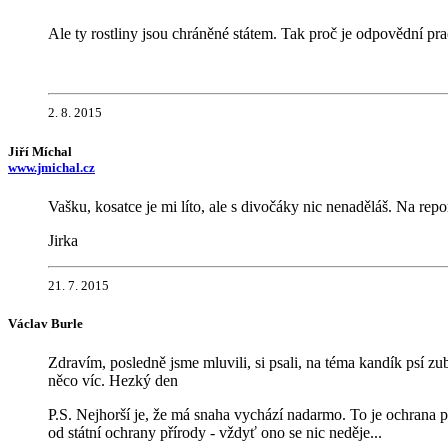
Ale ty rostliny jsou chráněné státem. Tak proč je odpovědní pr
2. 8. 2015
Jiří Míchal
www.jmichal.cz
Vašku, kosatce je mi líto, ale s divočáky nic nenaděláš. Na rep
Jirka
21. 7. 2015
Václav Burle
Zdravím, posledně jsme mluvili, si psali, na téma kandík psí 
něco víc. Hezký den
P.S. Nejhorší je, že má snaha vychází nadarmo. To je ochrana 
od státní ochrany přírody - vždyť ono se nic neděje...