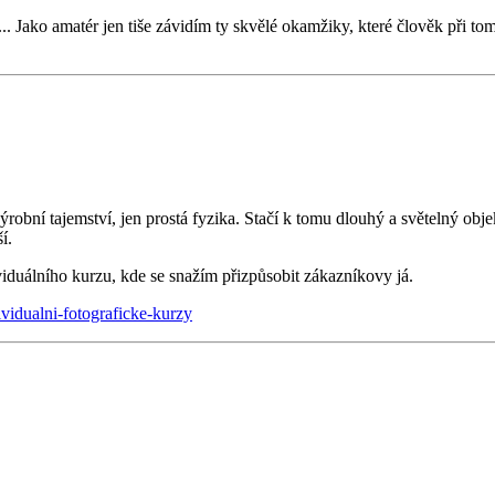
. Jako amatér jen tiše závidím ty skvělé okamžiky, které člověk při tom 
robní tajemství, jen prostá fyzika. Stačí k tomu dlouhý a světelný o
í.
iduálního kurzu, kde se snažím přizpůsobit zákazníkovy já.
vidualni-fotograficke-kurzy