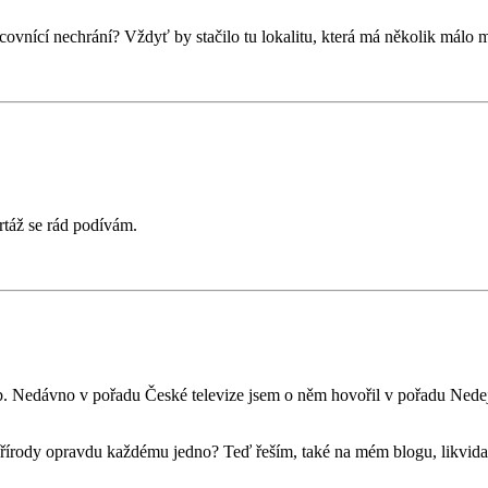
acovnící nechrání? Vždyť by stačilo tu lokalitu, která má několik málo
ortáž se rád podívám.
zub. Nedávno v pořadu České televize jsem o něm hovořil v pořadu Nede
přírody opravdu každému jedno? Teď řeším, také na mém blogu, likvidac