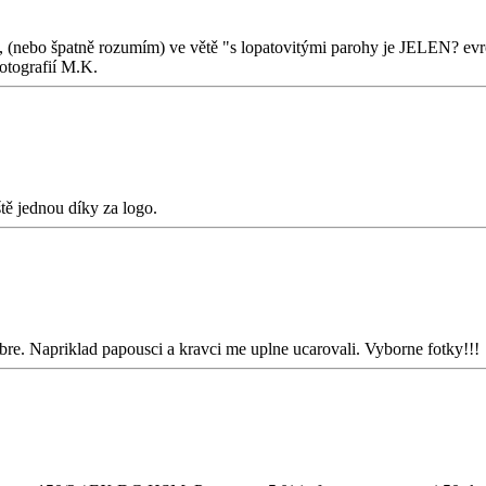
, (nebo špatně rozumím) ve větě "s lopatovitými parohy je JELEN? e
fotografií M.K.
ště jednou díky za logo.
obre. Napriklad papousci a kravci me uplne ucarovali. Vyborne fotky!!!