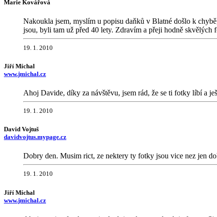
Marie Kovářová
Nakoukla jsem, myslím u popisu daňků v Blatné došlo k chybě
jsou, byli tam už před 40 lety. Zdravím a přeji hodně skvělých 
19. 1. 2010
Jiří Míchal
www.jmichal.cz
Ahoj Davide, díky za návštěvu, jsem rád, že se ti fotky líbí a je
19. 1. 2010
David Vojtuš
davidvojtus.mypage.cz
Dobry den. Musim rict, ze nektery ty fotky jsou vice nez jen d
19. 1. 2010
Jiří Míchal
www.jmichal.cz