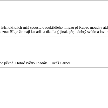
aj Blanokřídlích máš spoustu dvoukřídlého hmyzu př Rupec mouchy atd 
oznat BL je že mají kusadla a tikadla ;) jinak přeju dobrý světlo a lovu
moc pěkné. Dobré světlo i nadále. Lukáš Carbol