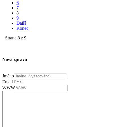
6
7
8
9
Další
Konec
Strana 8 z 9
Nová zpráva
Jméno
Email
WWW