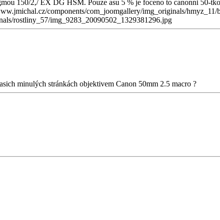
Sigmou 150/2,/ EX DG HSM. Pouze asu 5 % je foceno to canonni 50-tkou,
tp://www.jmichal.cz/components/com_joomgallery/img_originals/hmyz
inals/rostliny_57/img_9283_20090502_1329381296.jpg
na vasich minulých stránkách objektivem Canon 50mm 2.5 macro ?