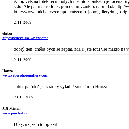
Ahoj, vetsina fotek na minulych i techto strankach je focena 
sklo. Ale par makro fotek pomoci ni vzniklo, napriklad: ht
http://www.jmichal.cz/components/com_joomgallery/img_orig
2. 11. 2009
elajza
http://believe-me.wz.cz/foto/
dobrý den, chtěla bych se zeptat, zda-li jste fotil vse makro 
2. 11. 2009
Honza
www.veberphotogallery.com
Jirko, parádně jsi stránky vyladil! smekám ;) Honza
20. 10. 2009
Jiří Míchal
www.jmichal.cz
Díky, už jsem to opravil