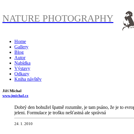
NATURE PHOTOGRAPHY
Home
Gallery
Blog
Autor
Nabídka
Výstavy
Odkazy
Kniha návštěv
Jiří Míchal
www.jmichal.cz
Dobrý den bohužel špatně rozumíte, je tam psáno, že je to evropsk
jeleni. Formulace je trošku nešťastná ale správná
24. 1. 2010