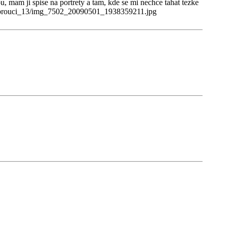
 mam ji spise na portrety a tam, kde se mi nechce tahat tezke
_11/brouci_13/img_7502_20090501_1938359211.jpg