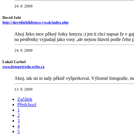
24. 9. 2009
David Jobi
http://davidjobikfotocz.yw.sk/index.php
Ahoj Jirko mov pěkný fotky hmyzu ;) jen ti chci napsat že v g
na pestřenky vypadají jako vosy ,ale nejsou hlavní podle čeho p
24. 9. 2009
Lukáš Carbol
www.fotopriroda.webz.cz
Ahoj, tak sis to tady pěkně vyšperkoval. Výborné fotografie, 
13. 9. 2009
Začátek
Předchozí
1
2
3
4
5