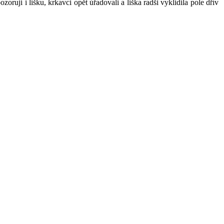
oruji i lišku, krkavci opět úřadovali a liška radši vyklidila pole dřív