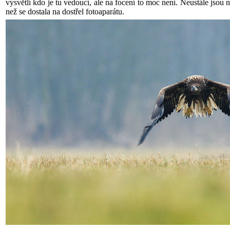
vysvětlí kdo je tu vedoucí, ale na focení to moc není. Neustále jsou n
než se dostala na dostřel fotoaparátu.