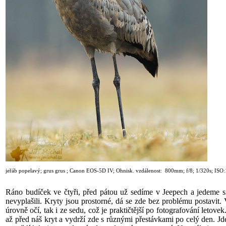
jeřáb popelavý
; grus grus
;
Canon EOS-5D IV; Ohnisk. vzdálenost: 800mm; f/8; 1
/320
s; ISO
Ráno budíček ve čtyři, před pátou už sedíme v Jeepech a jedeme 
nevyplašili. Kryty jsou prostorné, dá se zde bez problému postavit
úrovně očí, tak i ze sedu, což je praktičtější po fotografování letov
až před náš kryt a vydrží zde s různými přestávkami po celý den. Jd