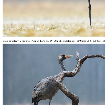
jeřáb popelavý
;
grus grus
;
Canon EOS-5D IV; Ohnisk. vzdálenost: 560mm; f/5.6; 1
/50
0s; I