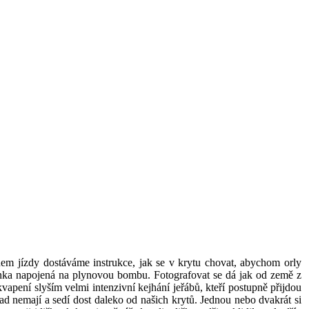
m jízdy dostáváme instrukce, jak se v krytu chovat, abychom orly
amínka napojená na plynovou bombu. Fotografovat se dá jak od země z
kvapení slyším velmi intenzivní kejhání jeřábů, kteří postupně přijdou
ad nemají a sedí dost daleko od našich krytů. Jednou nebo dvakrát si