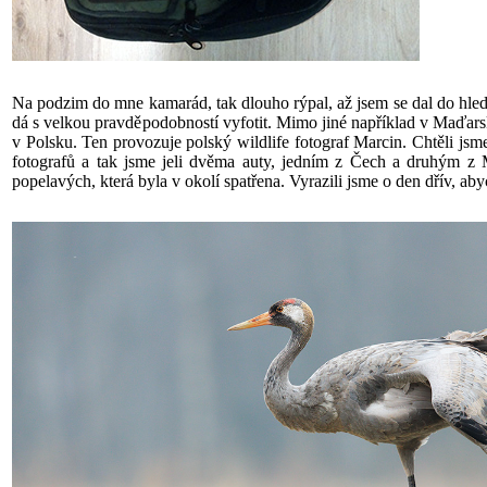
Na podzim do mne kamarád, tak dlouho rýpal, až jsem se dal do hledán
dá s velkou pravděpodobností vyfotit. Mimo jiné například v Maďarsku
v Polsku. Ten provozuje polský wildlife fotograf Marcin. Chtěli jsm
fotografů a tak jsme jeli dvěma auty, jedním z Čech a druhým z Mo
popelavých, která byla v okolí spatřena. Vyrazili jsme o den dřív, ab