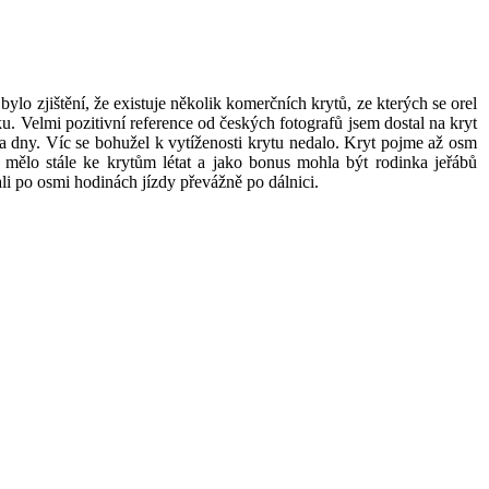
lo zjištění, že existuje několik komerčních krytů, ze kterých se orel
u. Velmi pozitivní reference od českých fotografů jsem dostal na kryt
va dny. Víc se bohužel k vytíženosti krytu nedalo. Kryt pojme až osm
ů mělo stále ke krytům létat a jako bonus mohla být rodinka jeřábů
ali po osmi hodinách jízdy převážně po dálnici.