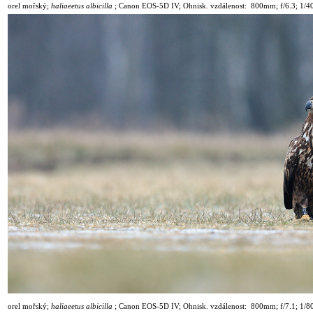
orel mořský
;
haliaeetus albicilla
;
Canon EOS-5D IV; Ohnisk. vzdálenost: 800mm; f/6.3; 1
/4
orel mořský
;
haliaeetus albicilla
;
Canon EOS-5D IV; Ohnisk. vzdálenost: 800mm; f/7.1; 1
/8