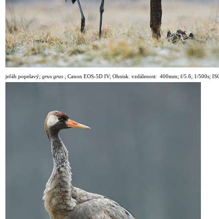
jeřáb popelavý
;
grus grus
;
Canon EOS-5D IV; Ohnisk. vzdálenost: 400mm; f/5.6; 1
/50
0s; I