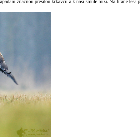
apadáni značnou přesilou krkavců a k naší smůle mizí. Na hraně lesa poz