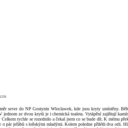
:1250
směr sever do NP Gostynin Wloclawek, kde jsou kryty umístěny. Běhe
. V jednom ze dvou krytů je i chemická toaleta. Vytápění zajištují k
ek. Celkem rychle se rozednilo a čekal jsem co se bude dít. K mému pře
e o pár jeřábů s loňskými mladými. Kolem poledne přilétli dva orli. Hl