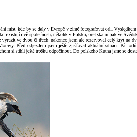
í míst, kde by se daly v Evropě v zimě fotografovat orli. Výsledkem by
 existují dvě společnosti, několik v Polsku, orel skalní pak ve Švédsk
e vyrazit ve dvou či třech, nakonec jsem ale rezervoval celý kryt na d
ravy. Před odjezdem jsem ještě zjišťoval aktuální situaci. Pár orl
ychom si stihli ještě trošku odpočinout. Do polského Kutna jsme se dost