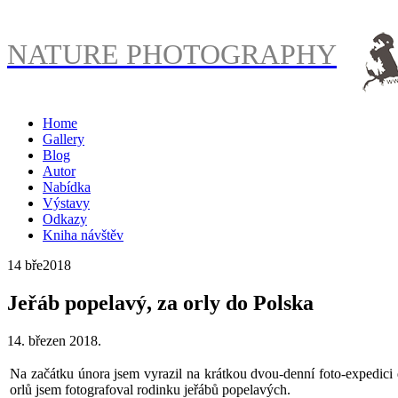
NATURE PHOTOGRAPHY
Home
Gallery
Blog
Autor
Nabídka
Výstavy
Odkazy
Kniha návštěv
14 bře
2018
Jeřáb popelavý, za orly do Polska
14. březen 2018.
Na začátku února jsem vyrazil na krátkou dvou-denní foto-expedici 
orlů jsem fotografoval rodinku jeřábů popelavých.