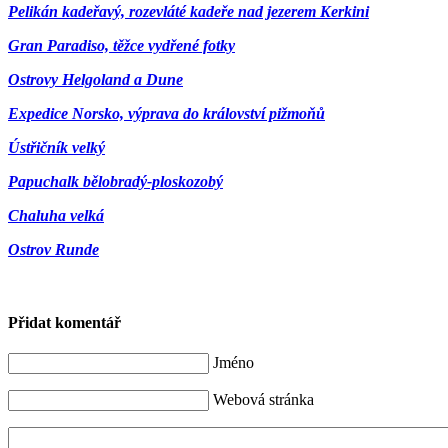
Pelikán kadeřavý, rozevláté kadeře nad jezerem Kerkini
Gran Paradiso, těžce vydřené fotky
Ostrovy Helgoland a Dune
Expedice Norsko, výprava do království pižmoňů
Ústřičník velký
Papuchalk bělobradý-ploskozobý
Chaluha velká
Ostrov Runde
Přidat komentář
Jméno
Webová stránka