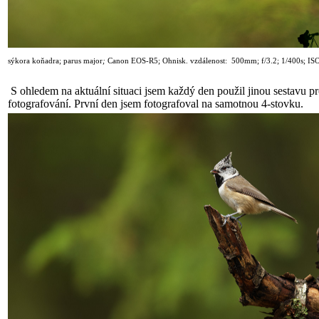
sýkora koňadra
; parus major
;
Canon
EOS-R5
; Ohnisk. vzdálenost: 500mm; f/3.2; 1
/40
0s; IS
S ohledem na aktuální situaci jsem každý den použil jinou sestavu p
fotografování. První den jsem fotografoval na samotnou 4-stovku.