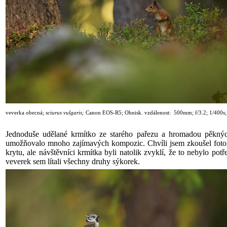
veverka obecná
;
sciurus vulgaris;
Canon
EOS-R5
; Ohnisk. vzdálenost: 500mm; f/3.2; 1
/40
0s
Jednoduše udělané krmítko ze starého pařezu a hromadou pěknýc
umožňovalo mnoho zajímavých kompozic. Chvíli jsem zkoušel foto
krytu, ale návštěvníci krmítka byli natolik zvyklí, že to nebylo pot
veverek sem lítali všechny druhy sýkorek.