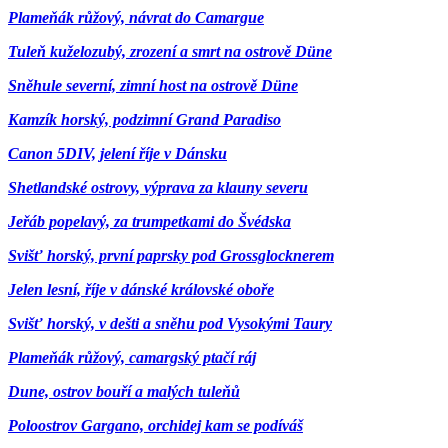
Plameňák růžový, návrat do Camargue
Tuleň kuželozubý, zrození a smrt na ostrově Düne
Sněhule severní, zimní host na ostrově Düne
Kamzík horský, podzimní Grand Paradiso
Canon 5DIV, jelení říje v Dánsku
Shetlandské ostrovy, výprava za klauny severu
Jeřáb popelavý, za trumpetkami do Švédska
Svišť horský, první paprsky pod Grossglocknerem
Jelen lesní, říje v dánské královské oboře
Svišť horský, v dešti a sněhu pod Vysokými Taury
Plameňák růžový, camargský ptačí ráj
Dune, ostrov bouří a malých tuleňů
Poloostrov Gargano, orchidej kam se podíváš