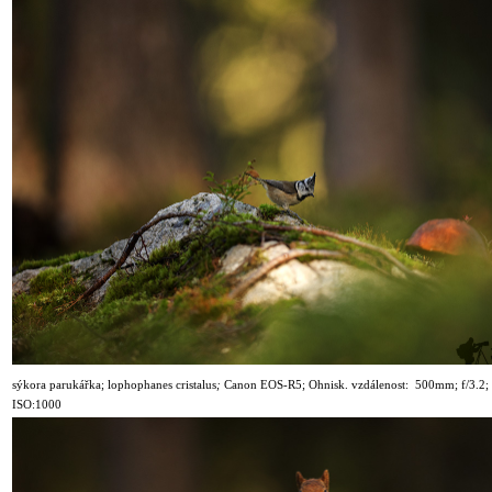
sýkora parukářka
; lophophanes cristalus
;
Canon
EOS-R5
; Ohnisk. vzdálenost: 500mm; f/3.2;
ISO:1000