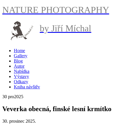
NATURE PHOTOGRAPHY
by Jiří Míchal
Home
Gallery
Blog
Autor
Nabídka
Výstavy
Odkazy
Kniha návštěv
30 pro
2025
Veverka obecná, finské lesní krmítko
30. prosinec 2025.