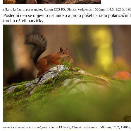
sýkora koňadra
; parus major
;
Canon
EOS-R5
; Ohnisk. vzdálenost: 560mm; f/4.5; 1
/20
0s; IS
Poslední den se objevilo i sluníčko a proto přišel na řadu polarizační fi
trochu oživil barvičky.
veverka obecná
;
sciurus vulgaris;
Canon
EOS-R5
; Ohnisk. vzdálenost: 500mm; f/3.2; 1/400s