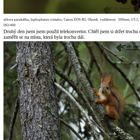
sýkora parukářka
; lophophanes cristalus
;
Canon
EOS-R5
; Ohnisk. vzdálenost: 500mm; f/3.2;
ISO:400
Druhý den jsem jsem použil telekonvertor. Chtěl jsem si držet trochu
zaměřit se na místa, která byla trochu dál.