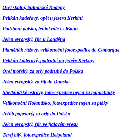
Orel skalní, bulharské Rodopy
Pelikán kadeřavý, opět u jezera Kerkini
Podzimní polsko, tentokráte i s liškou
Jelen evropský, říje u Londýna
Plaměňák růžový, velikonoční fotoexpedice do Camarque
Pelikán kadeřavý, podruhé na jezeře Kerkiny
Orel mořský, za orly podruhé do Polska
Jelen evropský, za říjí do Dánska
Shetlandské ostrovy, foto-expedice nejen za papuchalky
Velikonoční Holandsko, fotoexpedice nejen za ptáky
Jeřáb popelavý, za orly do Polska
Jelen evropský, říje ve fialovém vřesu
Terej bílý, fotoexpedice Helgoland