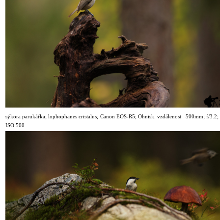
sýkora parukářka
; lophophanes cristalus
;
Canon
EOS-R5
; Ohnisk. vzdálenost: 500mm; f/3.2;
ISO:500