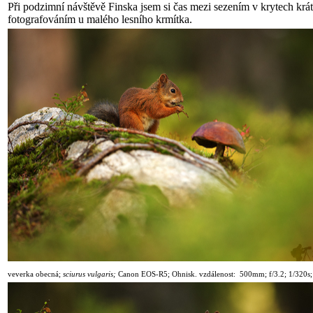
Při podzimní návštěvě Finska jsem si čas mezi sezením v krytech krát
fotografováním u malého lesního krmítka.
veverka obecná
;
sciurus vulgaris;
Canon
EOS-R5
; Ohnisk. vzdálenost: 500mm; f/3.2; 1
/32
0s